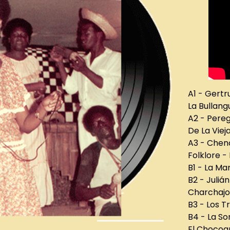
A1 - Gertr
La Bullang
A2 - Pere
De La Viej
A3 - Chen
Folklore - 
B1 - La M
B2 - Juli
Charchajo
B3 - Los T
B4 - La So
El Chocoa