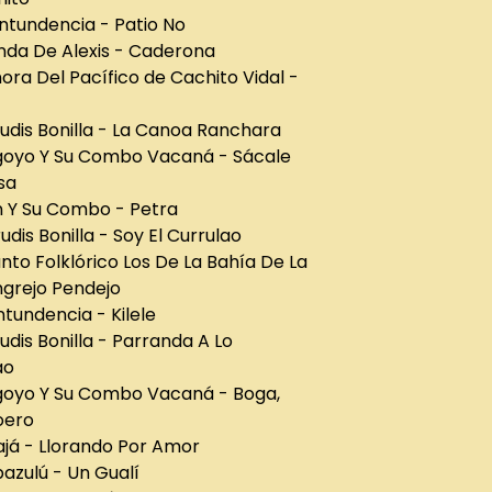
ntundencia - Patio No
nda De Alexis - Caderona
nora Del Pacífico de Cachito Vidal -
udis Bonilla - La Canoa Ranchara
goyo Y Su Combo Vacaná - Sácale
esa
n Y Su Combo - Petra
udis Bonilla - Soy El Currulao
nto Folklórico Los De La Bahía De La
ngrejo Pendejo
ntundencia - Kilele
udis Bonilla - Parranda A Lo
ao
goyo Y Su Combo Vacaná - Boga,
oero
ajá - Llorando Por Amor
azulú - Un Gualí