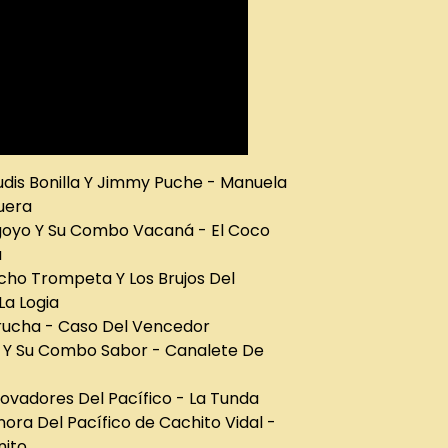
udis Bonilla Y Jimmy Puche - Manuela
uera
goyo Y Su Combo Vacaná - El Coco
a
cho Trompeta Y Los Brujos Del
La Logia
arucha - Caso Del Vencedor
án Y Su Combo Sabor - Canalete De
rovadores Del Pacífico - La Tunda
nora Del Pacífico de Cachito Vidal -
nito