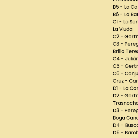
B5 - La Co
B6 - La Ba
C1 - La So
La Viuda
C2 - Gertr
C3 - Pere
Brillo Ter
C4 - Juliá
C5 - Gertr
C6 - Conju
Cruz - Ca
D1 - La Co
D2 - Gertr
Trasnoch
D3 - Pere
Boga Can
D4 - Busc
D5 - Bamb