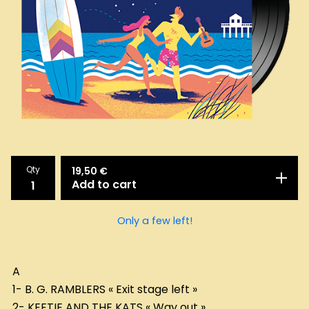
Qty
19,50
€
Add to cart
Only a few left!
A
1- B. G. RAMBLERS « Exit stage left »
2- KEETIE AND THE KATS « Way out »