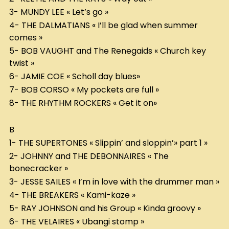
3- MUNDY LEE « Let’s go »
4- THE DALMATIANS « I’ll be glad when summer
comes »
5- BOB VAUGHT and The Renegaids « Church key
twist »
6- JAMIE COE « Scholl day blues»
7- BOB CORSO « My pockets are full »
8- THE RHYTHM ROCKERS « Get it on»
B
1- THE SUPERTONES « Slippin’ and sloppin’» part 1 »
2- JOHNNY and THE DEBONNAIRES « The
bonecracker »
3- JESSE SAILES « I’m in love with the drummer man »
4- THE BREAKERS « Kami-kaze »
5- RAY JOHNSON and his Group « Kinda groovy »
6- THE VELAIRES « Ubangi stomp »