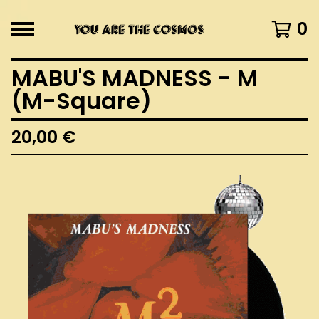
0
MABU'S MADNESS - M
(M-Square)
20,00
€