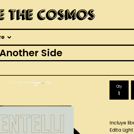
re
 Another Side
Qty
Incluye li
Edita Light